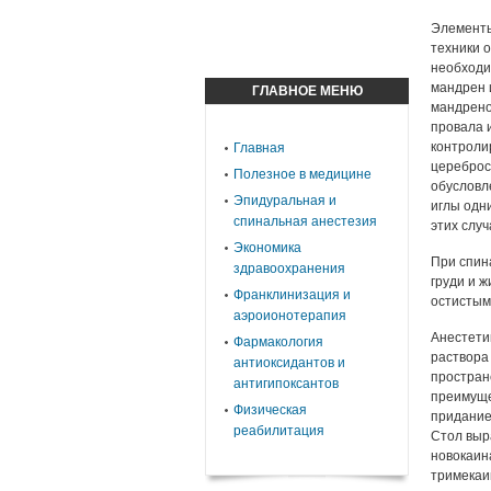
Элементы
техники 
необходи
мандрен и
ГЛАВНОЕ МЕНЮ
мандрено
провала 
контроли
Главная
цереброс
Полезное в медицине
обусловл
Эпидуральная и
иглы одн
спинальная анестезия
этих слу
Экономика
При спин
здравоохранения
груди и ж
Франклинизация и
остистыми
аэроионотерапия
Анестетик
Фармакология
раствора 
антиоксидантов и
простран
антигипоксантов
преимуще
Физическая
придание
реабилитация
Стол выр
новокаина
тримекаин