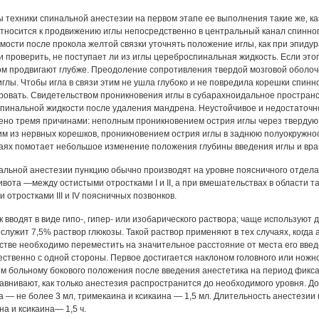
 техники спинальной анестезии на первом этапе ее выполнения такие же, ка
относится к продвижению иглы непосредственно в центральный канал спинног
мости после прокола желтой связки уточнять положение иглы, как при эпиду
 проверить, не поступает ли из иглы цереброспинальная жидкость. Если этого
м продвигают глубже. Преодоление сопротивления твердой мозговой оболо
иглы. Чтобы игла в связи этим не ушла глубоко и не повредила корешки спин
ровать. Свидетельством проникновения иглы в субарахноидальное простран
пинальной жидкости после удаления мандрена. Неустойчивое и недостаточн
ено тремя причинами: неполным проникновением острия иглы через твердую 
им из нервных корешков, проникновением острия иглы в заднюю полуокружнос
чаях помотает небольшое изменение положения глубины введения иглы и вращ
альной анестезии пункцию обычно производят на уровне поясничного отдела
ивота —между остистыми отростками I и II, а при вмешательствах в области 
 отростками III и IV поясничных позвонков.
 вводят в виде гипо-, гипер- или изобарического раствора; чаще используют
служит 7,5% раствор глюкозы. Такой раствор применяют в тех случаях, когда
стве необходимо переместить на значительное расстояние от места его вве
ственно с одной стороны. Первое достигается наклоном головного или ножно
м больному бокового положения после введения анестетика на период фиксац
авнивают, как только анестезия распространится до необходимого уровня. До
 — не более 3 мл, тримекаина и ксикаина — 1,5 мл. Длительность анестезии 
а и ксикаина— 1,5 ч.