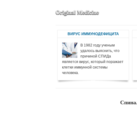
Original Medicine
ВИРУС ИММУНОДЕФИЦИТА
В 1982 году ученым
удалось выяснить, что
причиной СПИДа
является вирус, который поражает
клетки иммунной системы
человека.
Спина