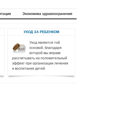
итация
Экономика здравоохранения
УХОД ЗА РЕБЕНКОМ
Уход является той
основой, благодаря
которой мы вправе
рассчитывать на положительный
эффект при организации лечения
и воспитания детей.