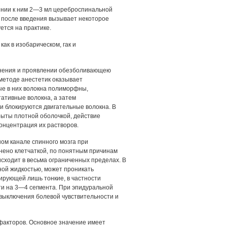
ении к ним 2—3 мл цереброспинальной
из после введения вызывает некоторое
ется на практике.
как в изобарическом, гак и
лнения и проявлении обезболивающею
 методе анестетик оказывает
ые в них волокна полиморфны,
ативные волокна, а затем
и блокируются двигательные волокна. В
крыты плотной оболочкой, действие
онцентрация их растворов.
ом канале спинного мозга при
нено клетчаткой, по понятным причинам
сходит в весьма ограниченных пределах. В
ной жидкостью, может проникать
кирующей лишь тонкие, в частности
ти на 3—4 сегмента. При эпидуральной
 выключения болевой чувствительности и
 факторов. Основное значение имеет