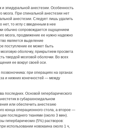
к и эпидуральной анестезии. Особенность
о мозга. При спинальной анестезии нет
ральной анестезии. Следует лишь удалить
 нет, то иглу с введенным в нее
чки обычно сопровождается ощущением
ного мозга, продвижение ее нужно надежно
ство является выделение
ое поступление ее может быть
мозговую оболочку, прикрытием просвета
ть твердой мозговой оболочки. Во всех
ения ее вокруг своей оси.
 позвоночника: при операциях на органах
таза и нижних конечностей — между
 два последних. Основой гипербарического
 анестетик в субарахноидальном
дения или обеспечить анестезию
го конца операционного стола, а второе —
ии последнего тканями (около 3 мин).
зы гипербарических (5%) растворов:
при использовании новокаина около 1 ч,