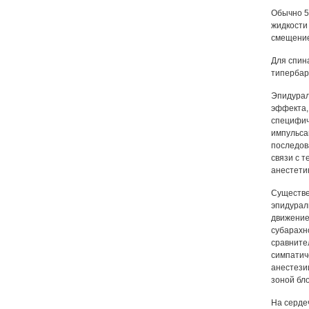
Обычно 5
жидкости
смещение
Для спина
типербар
Эпидурал
эффекта,
специфич
импульса
последов
связи с 
анестети
Существе
эпидурал
движение
субарахн
сравните
симпатич
анестези
зоной бло
На серде