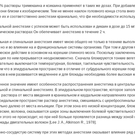
% растворы тримекаина и ксикаина применяют в таких же дозах. При добавл
 они близки к изобарическим. Тем не менее наклон головного конца стола вн
 их и соответственно анестезии краниально, что фи необходимости использу
льной анестезии с успехом может быть использован и дикаин в дозе до 15 мг 
ическом растворах Он обепечивает анестезию в течение 2 ч.
ьная и спинальная анестезия имеет мною общего не только в технике выпо
 но и во влиянии на и функциональные системы организма. При том и другом
еское действие в основном на корешки спинного мозга. Поскольку заключенн
ция по ним прерывается неодномоментно. Сначала блокируются тонкие вегет
ательно выключается температурная, болевая, тактильная чувствительность 
тем что в эпидуральном пространстве в отличие от субдурального корешки по
ков в нем развивается медленнее и для блокады необходима более высокая к
нное значение имеют особенности распространения анестетика в центральн
ьной и спинальной анестезиях. В эпидуральном пространстве, которое запол
 раствора от места введения в краниальном и каудальном направлениях прои
оидальном пространстве раствор анестетика, смешиваясь с цереброспиналь
льно далеко от места инъекции. При этом зона его низкой концентрации, бло
еские, волокна, оказывается шире зоны выключения болевой чувствительнос
и этого не происходит, но при ней больше проявляется разница между зоной
кады двигательных волокон [Lee J. A., Atkinson R., 1978].
чно-сосудистую систему при этих методах анестезии оказывает влияние ряд